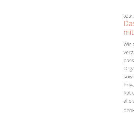
02.01.
Das
mit
Wir 
verg
pass
Orga
sowi
Priv
Rat 
alle
denk