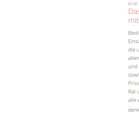
01.01.
Das
mit
Bedi
Eins
die 
alle
und 
sowi
Priv
Rat 
alle
denk