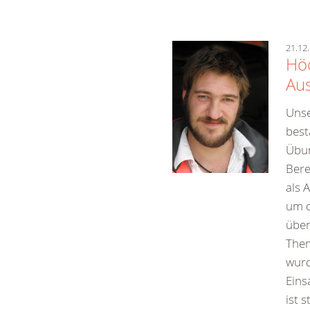
21.12.
Höc
Au
Unse
best
Übun
Bere
als 
um d
üben
Them
wurd
Eins
ist 