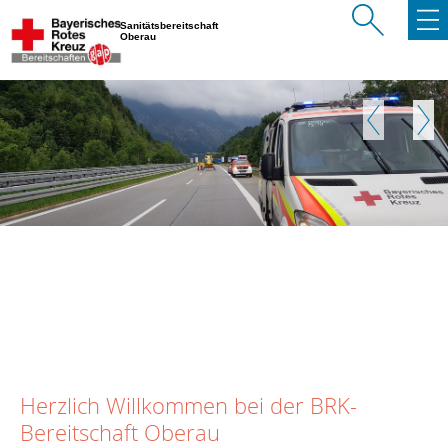
Sanitätsbereitschaft
Oberau
Zurück
Weite
Herzlich Willkommen bei der BRK-
Bereitschaft Oberau