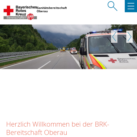
Sanitätsbereitschaft
Oberau
Zurück
Weite
Herzlich Willkommen bei der BRK-
Bereitschaft Oberau