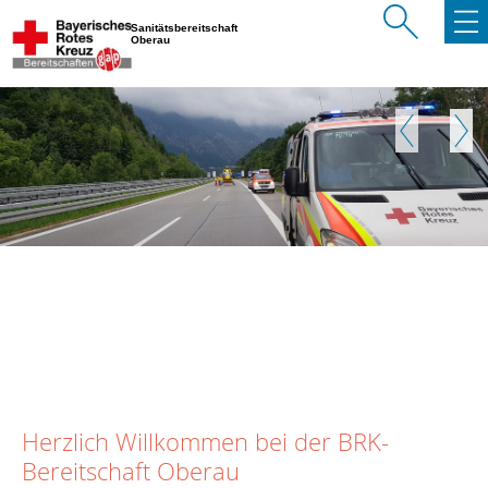
Sanitätsbereitschaft
Oberau
Zurück
Weite
Herzlich Willkommen bei der BRK-
Bereitschaft Oberau