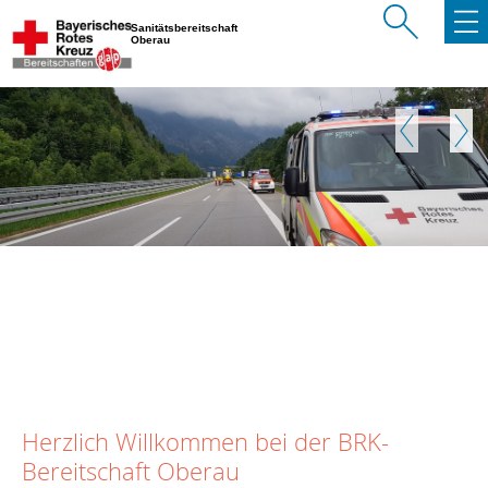
Sanitätsbereitschaft
Oberau
Zurück
Weite
Herzlich Willkommen bei der BRK-
Bereitschaft Oberau