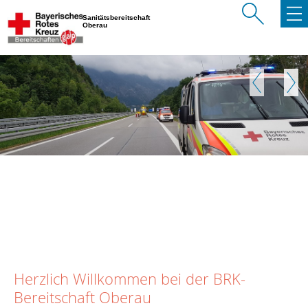
Sanitätsbereitschaft
Oberau
Zurück
Weite
Herzlich Willkommen bei der BRK-
Bereitschaft Oberau