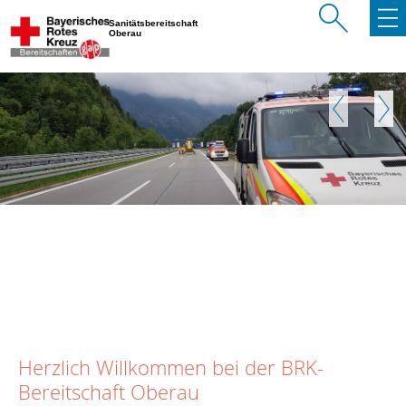
Sanitätsbereitschaft
Oberau
Zurück
Weite
Herzlich Willkommen bei der BRK-
Bereitschaft Oberau