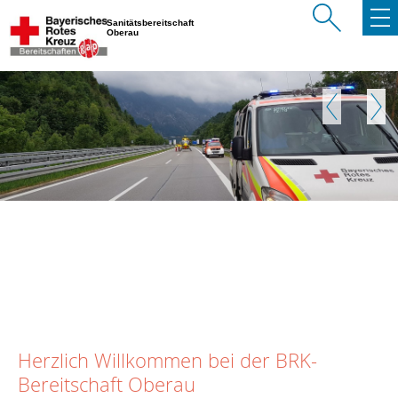
Sanitätsbereitschaft
Oberau
Zurück
Weite
Herzlich Willkommen bei der BRK-
Bereitschaft Oberau