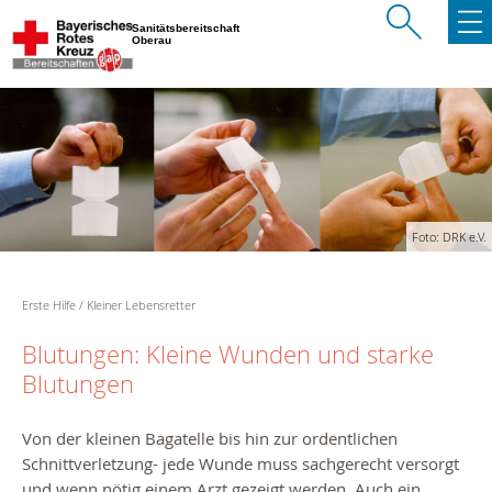
Sanitätsbereitschaft
Oberau
Foto: DRK e.V.
Erste Hilfe
Kleiner Lebensretter
Blutungen: Kleine Wunden und starke
Blutungen
Von der kleinen Bagatelle bis hin zur ordentlichen
Schnittverletzung- jede Wunde muss sachgerecht versorgt
und wenn nötig einem Arzt gezeigt werden. Auch ein