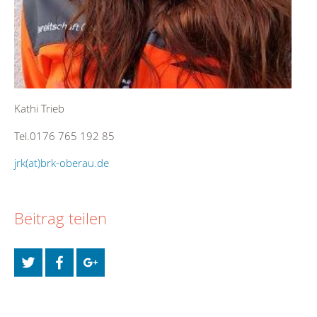
Kathi Trieb
Tel.0176 765 192 85
jrk(at)brk-oberau.de
Beitrag teilen