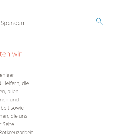
Spenden
ten wir
eniger
 Helfern, die
n, allen
inen und
beit sowie
en, die uns
r Seite
Rotkreuzarbeit