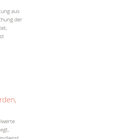
ttung aus
chung der
et,
st
rden,
alwerte
egt,
gsdienst,