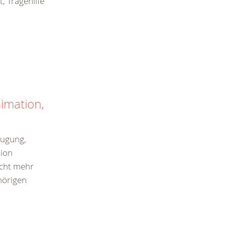
, Tragehilfe
imation,
augung,
sion
icht mehr
hörigen