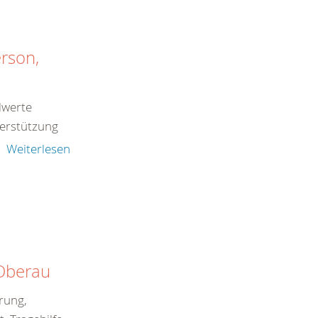
rson,
alwerte
terstützung
Weiterlesen
 Oberau
erung,