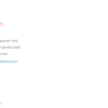
in
r waren mit
 Geretsried
hren.
eiterlesen
n