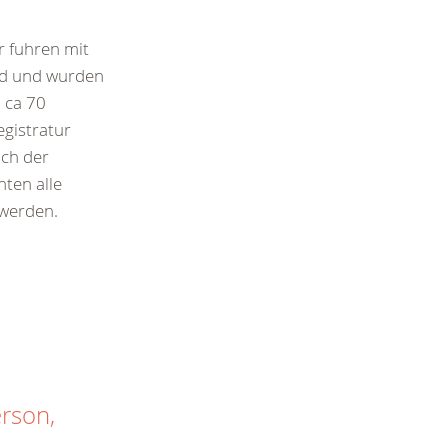
r fuhren mit
ed und wurden
 ca 70
egistratur
ch der
ten alle
 werden.
rson,