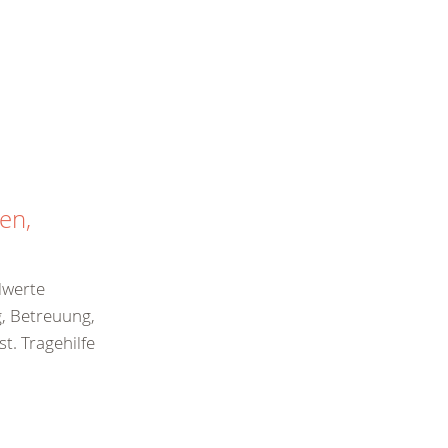
en,
alwerte
g, Betreuung,
t. Tragehilfe