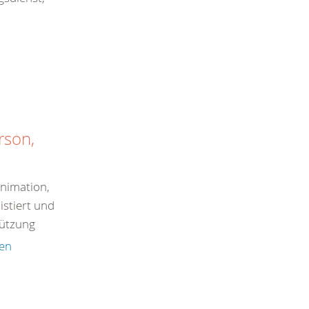
rson,
animation,
istiert und
tützung
sen