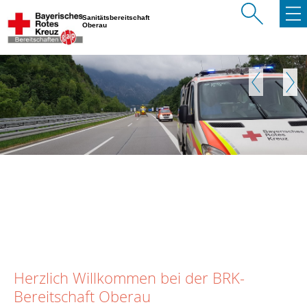
Sanitätsbereitschaft
Oberau
Zurück
Weite
Herzlich Willkommen bei der BRK-
Bereitschaft Oberau