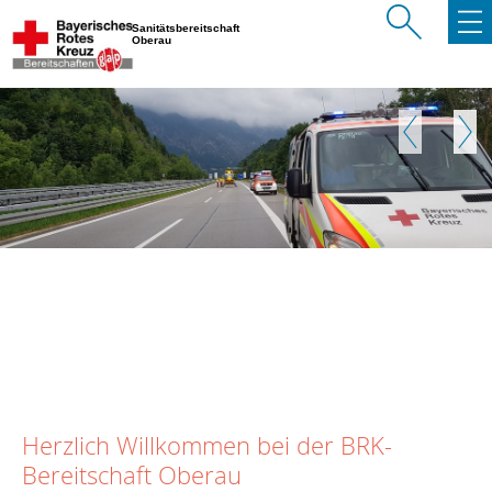
Sanitätsbereitschaft
Oberau
Zurück
Weite
Herzlich Willkommen bei der BRK-
Bereitschaft Oberau