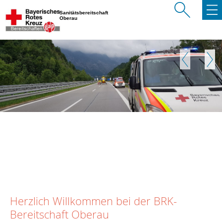
Sanitätsbereitschaft
Oberau
Zurück
Weite
Herzlich Willkommen bei der BRK-
Bereitschaft Oberau