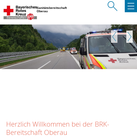
Sanitätsbereitschaft
Oberau
Zurück
Weite
Herzlich Willkommen bei der BRK-
Bereitschaft Oberau