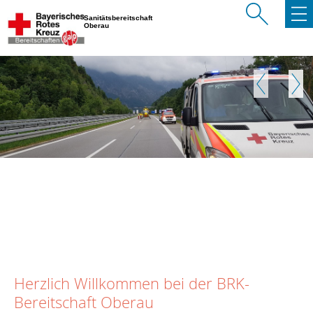
Sanitätsbereitschaft
Oberau
Zurück
Weite
Herzlich Willkommen bei der BRK-
Bereitschaft Oberau