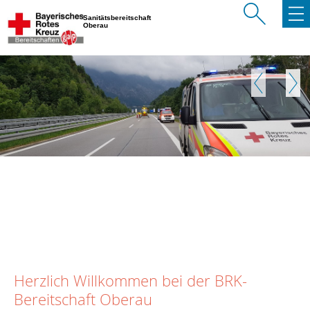
Sanitätsbereitschaft
Oberau
Zurück
Weite
Herzlich Willkommen bei der BRK-
Bereitschaft Oberau