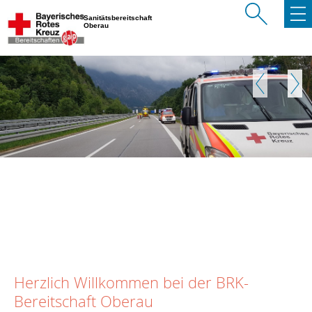
Sanitätsbereitschaft
Oberau
Zurück
Weite
Herzlich Willkommen bei der BRK-
Bereitschaft Oberau