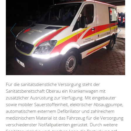
Zurück
Weiter
Für die sanitätsdienstliche Versorgung steht der
Sanitätsbereitschaft Oberau ein Krankenwagen mit
zusätzlicher Ausrüstung zur Verfügung. Mit eingebauter
sowie mobiler Sauerstoffeinheit, elektrischer Absaugpumpe,
automatischem externem Defibrillator und zahlreichem
medizinischem Material ist das Fahrzeug für die Versorgung
verschiedenster Notfallpatienten gerüstet. Durch weitere