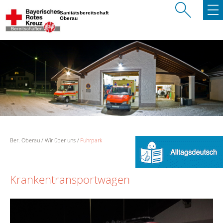
Sanitätsbereitschaft
Oberau
Ber. Oberau
Wir über uns
Fuhrpark
Krankentransportwagen