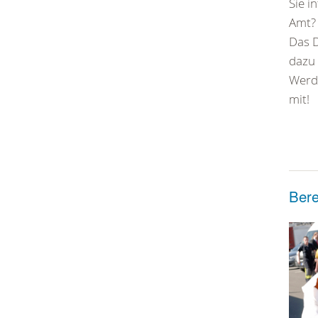
Sie i
Amt?
Das D
dazu 
Werde
mit!
Bere