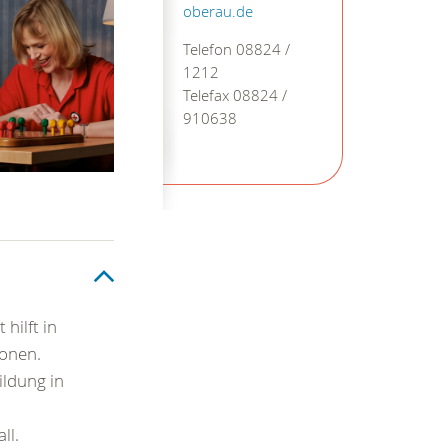
oberau.de
Telefon 08824 /
1212
Telefax 08824 /
910638
hilft in
ionen.
ildung in
ll.