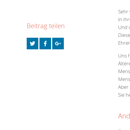
Sehr 
In ih
Beitrag teilen
Und 
Diese
Ehre
Uns 
Älter
Mens
Mensc
Aber 
Sie h
And